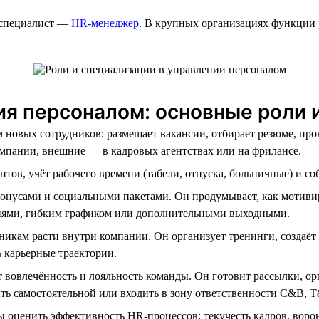
 специалист —
HR-менеджер
. В крупных организациях функции 
ния персоналом: основные роли
 новых сотрудников: размещает вакансии, отбирает резюме, про
омпании, внешние — в кадровых агентствах или на фрилансе.
тов, учёт рабочего времени (табели, отпуска, больничные) и со
бонусами и социальными пакетами. Он продумывает, как мотиви
ями, гибким графиком или дополнительными выходными.
никам расти внутри компании. Он организует тренинги, создаёт
 карьерные траектории.
вовлечённость и лояльность команды. Он готовит рассылки, ор
ыть самостоятельной или входить в зону ответственности C&B, 
 оценить эффективность HR-процессов: текучесть кадров, ворон