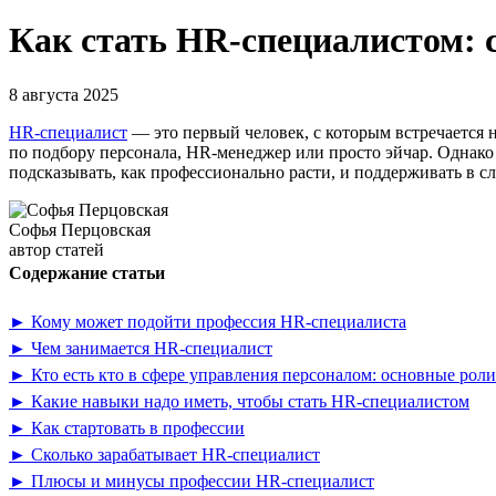
Как стать HR-специалистом: с
8 августа 2025
HR-специалист
— это первый человек, с которым встречается 
по подбору персонала, HR-менеджер или просто эйчар. Однако
подсказывать, как профессионально расти, и поддерживать в с
Софья Перцовская
автор статей
Содержание статьи
► Кому может подойти профессия HR-специалиста
► Чем занимается HR-специалист
► Кто есть кто в сфере управления персоналом: основные рол
► Какие навыки надо иметь, чтобы стать HR-специалистом
► Как стартовать в профессии
► Сколько зарабатывает HR-специалист
► Плюсы и минусы профессии HR-специалист