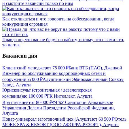
и смотрите вакансии только по ним
Как откликаться и что говорить на собеседовании, когда
конкуренция огромная
Правда ли, что вас не берут на работу, потому что с вами что-
то не так
Вакансии дня
Клиентский менеджер
от
75 000
₽
Банк ВТБ (ПАО), Джанкой
Инженер по обслуживанию водопроводных сетей и
сооружений
55 000
₽
Алуштинский Эфиромасличный Совхоз-
Завод, Алушта
Юрисконсульт (строительная / девелоперская
компания)
до
100 000
₽
ГК Интеллект, Алушта
Врач-терапевт
от
80 000
₽
ФГБУ Санаторий Айвазовское
Управления Делами Президента Российской Федерации,
Алушта
Повар-универсал заготовочный цех (Алушта)
от
60 500
₽
Отель
MORE SPA & RESORT (ООО АФОРРА-РЕЗОРТ), Алушта