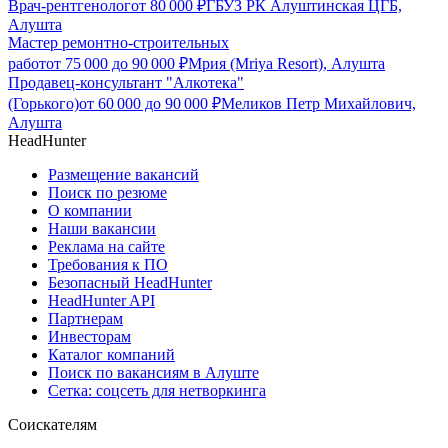
Врач-рентгенолог
от
80 000
₽
ГБУЗ РК Алуштинская ЦГБ,
Алушта
Мастер ремонтно-строительных
работ
от
75 000
до
90 000
₽
Мрия (Mriya Resort), Алушта
Продавец-консультант "Алкотека"
(Горького)
от
60 000
до
90 000
₽
Меликов Петр Михайлович,
Алушта
HeadHunter
Размещение вакансий
Поиск по резюме
О компании
Наши вакансии
Реклама на сайте
Требования к ПО
Безопасный HeadHunter
HeadHunter API
Партнерам
Инвесторам
Каталог компаний
Поиск по вакансиям в Алуште
Сетка: соцсеть для нетворкинга
Соискателям