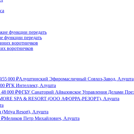
ие функции передать
них воротничков
й
55 000
₽
Алуштинский Эфиромасличный Совхоз-Завод, Алушта
000
₽
ГК Интеллект, Алушта
т
48 000
₽
ФГБУ Санаторий Айвазовское Управления Делами През
 MORE SPA & RESORT (ООО АФОРРА-РЕЗОРТ), Алушта
та
 (Mriya Resort), Алушта
₽
Меликов Петр Михайлович, Алушта