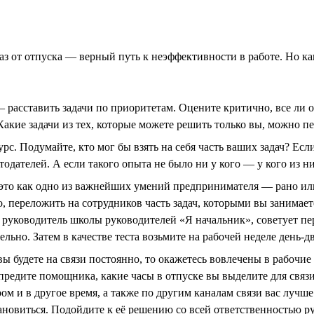
 от отпуска — верный путь к неэффективности в работе. Но как
расставить задачи по приоритетам. Оцените критично, все ли 
Какие задачи из тех, которые можете решить только вы, можно п
. Подумайте, кто мог бы взять на себя часть ваших задач? Если
одателей. А если такого опыта не было ни у кого — у кого из н
это как одно из важнейших умений предпринимателя — рано или 
, переложить на сотрудников часть задач, которыми вы занимаетес
, руководитель школы руководителей «Я начальник», советует пе
льно. Затем в качестве теста возьмите на рабочей неделе день-д
ы будете на связи постоянно, то окажетесь вовлечены в рабочи
упредите помощника, какие часы в отпуске вы выделите для связи
ром и в другое время, а также по другим каналам связи вас лучш
новиться. Подойдите к её решению со всей ответственностью ру