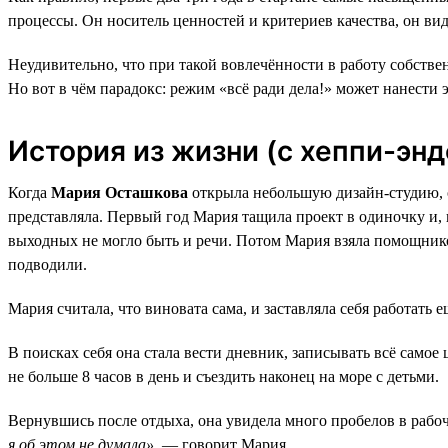
процессы. Он носитель ценностей и критериев качества, он види
Неудивительно, что при такой вовлечённости в работу собствен
Но вот в чём парадокс: режим «всё ради дела!» может нанести 
История из жизни (с хеппи-эн
Когда
Мария Осташкова
открыла небольшую дизайн-студию, о
представляла. Первый год Мария тащила проект в одиночку и, п
выходных не могло быть и речи. Потом Мария взяла помощников
подводили.
Мария считала, что виновата сама, и заставляла себя работать 
В поисках себя она стала вести дневник, записывать всё самое 
не больше 8 часов в день и съездить наконец на море с детьми.
Вернувшись после отдыха, она увидела много пробелов в рабоч
я об этом не думала»
, — говорит Мария.