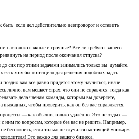
 быть, если дел действительно невпроворот и оставить
они настолько важные и срочные? Все ли требуют вашего
ередвинуть на период после окончания отпуска?
 до сих пор этими задачами занимались только вы, думайте,
их есть хотя бы потенциал для решения подобных задач.
поздно вам всё равно придётся этому научиться, иначе
ь лично, вам мешает страх, что они не справятся, тогда как
редавать дела членам команды, которым вы доверяете,
ва выходных, чтобы проверить, как он без вас справляется.
е процессы — как обычно, только удалённо. Это не отдых —
 с ним по вопросам, которые без вас не решить. Например,
е не беспокоить, если только не случился настоящий «пожар».
ководителя! Это важно для вашего бизнеса.