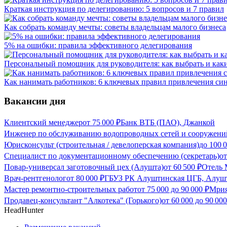
Краткая инструкция по делегированию: 5 вопросов и 7 правил
Как собрать команду мечты: советы владельцам малого бизнеса
5% на ошибки: правила эффективного делегирования
Персональный помощник для руководителя: как выбрать и как
Как нанимать работников: 6 ключевых правил привлечения си
Вакансии дня
Клиентский менеджер
от
75 000
₽
Банк ВТБ (ПАО), Джанкой
Инженер по обслуживанию водопроводных сетей и сооружени
Юрисконсульт (строительная / девелоперская компания)
до
100 
Специалист по документационному обеспечению (секретарь)
о
Повар-универсал заготовочный цех (Алушта)
от
60 500
₽
Отель
Врач-рентгенолог
от
80 000
₽
ГБУЗ РК Алуштинская ЦГБ, Алуш
Мастер ремонтно-строительных работ
от
75 000
до
90 000
₽
Мрия
Продавец-консультант "Алкотека" (Горького)
от
60 000
до
90 000
HeadHunter