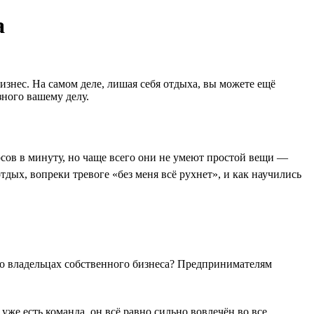
а
изнес. На самом деле, лишая себя отдыха, вы можете ещё
зного вашему делу.
сов в минуту, но чаще всего они не умеют простой вещи —
отдых, вопреки тревоге «без меня всё рухнет», и как научились
ь о владельцах собственного бизнеса? Предпринимателям
уже есть команда, он всё равно сильно вовлечён во все