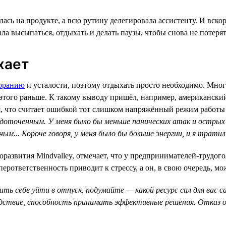
сь на продукте, а всю рутину делегировала ассистенту. И вскор
ала высыпаться, отдыхать и делать паузы, чтобы снова не потерят
хает
оранию
и усталости, поэтому отдыхать просто необходимо. Мног
этого раньше. К такому выводу пришёл, например, американски
ся, что считает ошибкой тот слишком напряжённый режим работы
доточенным. У меня было бы меньше панических атак и острых п
м... Короче говоря, у меня было бы больше энергии, и я тратил
оразвития Mindvalley, отмечает, что у предпринимателей-трудого
иперответственность приводит к стрессу, а он, в свою очередь, 
ить себе уйти в отпуск, подумайте — какой ресурс сил для вас
 следствие, способность принимать эффективные решения. Отказ