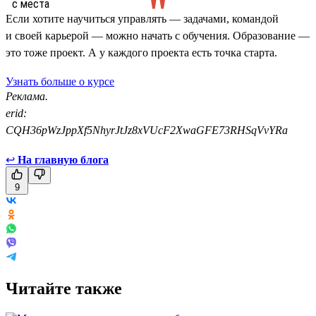
Если хотите научиться управлять — задачами, командой
и своей карьерой — можно начать с обучения. Образование —
это тоже проект. А у каждого проекта есть точка старта.
Узнать больше о курсе
Реклама.
erid:
CQH36pWzJppXf5NhyrJtJz8xVUcF2XwaGFE73RHSqVvYRa
↩
На главную блога
9
Читайте также