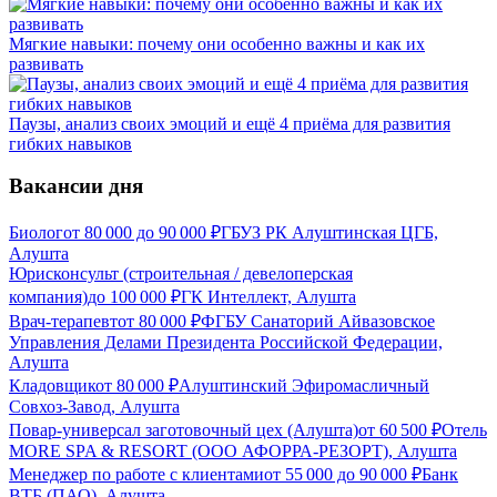
Мягкие навыки: почему они особенно важны и как их
развивать
Паузы, анализ своих эмоций и ещё 4 приёма для развития
гибких навыков
Вакансии дня
Биолог
от
80 000
до
90 000
₽
ГБУЗ РК Алуштинская ЦГБ,
Алушта
Юрисконсульт (строительная / девелоперская
компания)
до
100 000
₽
ГК Интеллект, Алушта
Врач-терапевт
от
80 000
₽
ФГБУ Санаторий Айвазовское
Управления Делами Президента Российской Федерации,
Алушта
Кладовщик
от
80 000
₽
Алуштинский Эфиромасличный
Совхоз-Завод, Алушта
Повар-универсал заготовочный цех (Алушта)
от
60 500
₽
Отель
MORE SPA & RESORT (ООО АФОРРА-РЕЗОРТ), Алушта
Менеджер по работе с клиентами
от
55 000
до
90 000
₽
Банк
ВТБ (ПАО), Алушта