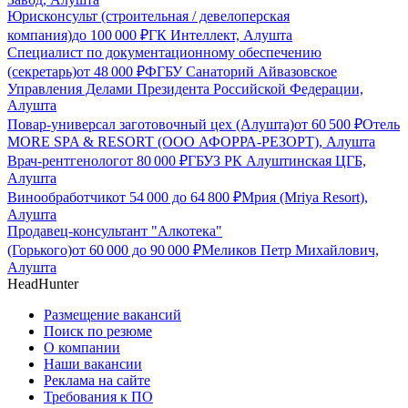
Юрисконсульт (строительная / девелоперская
компания)
до
100 000
₽
ГК Интеллект, Алушта
Специалист по документационному обеспечению
(секретарь)
от
48 000
₽
ФГБУ Санаторий Айвазовское
Управления Делами Президента Российской Федерации,
Алушта
Повар-универсал заготовочный цех (Алушта)
от
60 500
₽
Отель
MORE SPA & RESORT (ООО АФОРРА-РЕЗОРТ), Алушта
Врач-рентгенолог
от
80 000
₽
ГБУЗ РК Алуштинская ЦГБ,
Алушта
Винообработчик
от
54 000
до
64 800
₽
Мрия (Mriya Resort),
Алушта
Продавец-консультант "Алкотека"
(Горького)
от
60 000
до
90 000
₽
Меликов Петр Михайлович,
Алушта
HeadHunter
Размещение вакансий
Поиск по резюме
О компании
Наши вакансии
Реклама на сайте
Требования к ПО