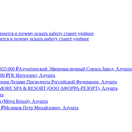
ится и почему искать работу станет удобнее
й
55 000
₽
Алуштинский Эфиромасличный Совхоз-Завод, Алушта
000
₽
ГК Интеллект, Алушта
ения Делами Президента Российской Федерации, Алушта
 MORE SPA & RESORT (ООО АФОРРА-РЕЗОРТ), Алушта
та
 (Mriya Resort), Алушта
₽
Меликов Петр Михайлович, Алушта