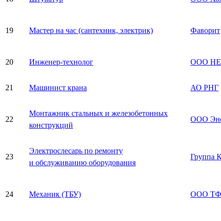
19
Мастер на час (сантехник, электрик)
Фаворит
20
Инженер-технолог
ООО Н
21
Машинист крана
АО РНГ
Монтажник стальных и железобетонных
22
ООО Эне
конструкций
Электрослесарь по ремонту
23
Группа 
и обслуживанию оборудования
24
Механик (ТБУ)
ООО ТФ