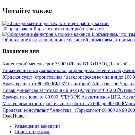
Читайте также
30 предложений для тех, кто ищет работу вахтой
Обновление фильтров в поиске вакансий: объясняем, что измен
Вакансии дня
Клиентский менеджер
от
75 000
₽
Банк ВТБ (ПАО), Джанкой
Инженер по обслуживанию водопроводных сетей и сооружени
Юрисконсульт (строительная / девелоперская компания)
до
100 
Врач-терапевт
от
80 000
₽
ФГБУ Санаторий Айвазовское Управл
Повар-универсал заготовочный цех (Алушта)
от
60 500
₽
Отель
Врач-рентгенолог
от
80 000
₽
ГБУЗ РК Алуштинская ЦГБ, Алуш
Мастер ремонтно-строительных работ
от
75 000
до
90 000
₽
Мрия
Продавец-консультант "Алкотека" (Горького)
от
60 000
до
90 000
HeadHunter
Размещение вакансий
Поиск по резюме