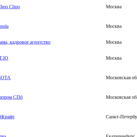
Choo Choo
Москва
pola
Москва
ама, кадровое агентство
Москва
.IO
Москва
БОТА
Московская об
опром СПб
Московская об
йКрафт
Санкт-Петерб
лва
Екатеринбург