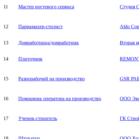
11
Мастер ногтевого сервиса
Студия 
12
Парикмахер-стилист
Aldo Cop
13
Домработница/домработник
Вторая м
14
Плиточник
REMONT
15
Разнорабочий на производство
GSR РА
16
Помощник оператора на производство
ООО Эк
17
Ученик-строитель
ГК Стро
18
Штукатур
ООО Хо