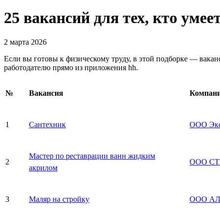
25 вакансий для тех, кто умее
2 марта 2026
Если вы готовы к физическому труду, в этой подборке — вака
работодателю прямо из приложения hh.
№
Вакансия
Компан
1
Сантехник
ООО Экс
Мастер по реставрации ванн жидким
2
ООО СТ
акрилом
3
Маляр на стройку
ООО АЛ