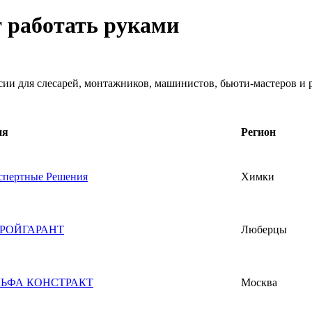
т работать руками
нсии для слесарей, монтажников, машинистов, бьюти-мастеров и
ия
Регион
пертные Решения
Химки
РОЙГАРАНТ
Люберцы
ЬФА КОНСТРАКТ
Москва