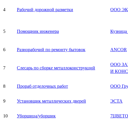
4
Рабочий дорожной разметки
ООО Э
5
Помощник инженера
Кузница
6
Разнорабочий по ремонту бытовок
ANCOR
ООО З
7
Слесарь по сборке металлоконструкций
И КОН
8
Прораб отделочных работ
ООО Гр
9
Установщик металлических дверей
ЭСТА
10
Уборщица/уборщик
7ЦВЕТ