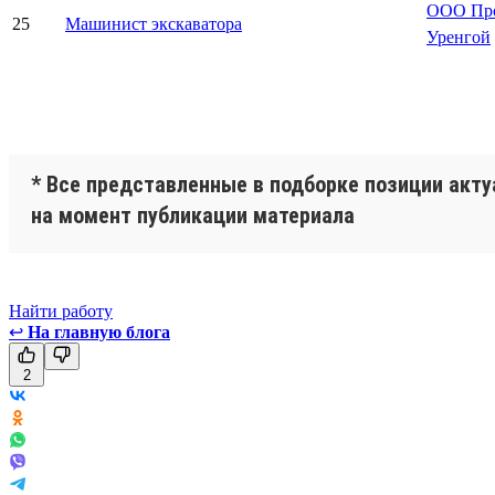
ООО Про
25
Машинист экскаватора
Уренгой
* Все представленные в подборке позиции акт
на момент публикации материала
Найти работу
↩
На главную блога
2