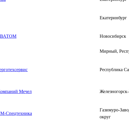
Екатеринбург
ЕВАТОМ
Новосибирск
Мирный, Респ
рготехсервис
Республика Са
Компаний Мечел
Железногорск
Газимуро-Зав
М-Спецтехника
округ