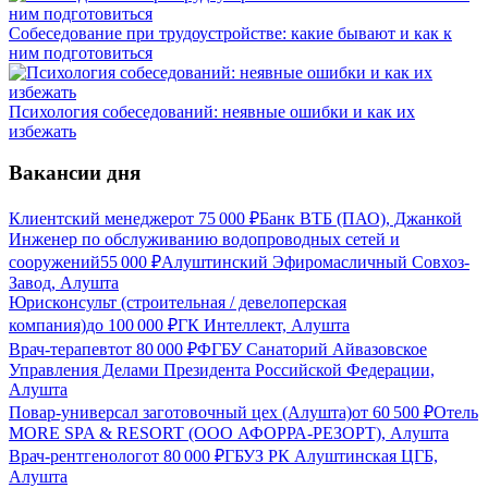
Собеседование при трудоустройстве: какие бывают и как к
ним подготовиться
Психология собеседований: неявные ошибки и как их
избежать
Вакансии дня
Клиентский менеджер
от
75 000
₽
Банк ВТБ (ПАО), Джанкой
Инженер по обслуживанию водопроводных сетей и
сооружений
55 000
₽
Алуштинский Эфиромасличный Совхоз-
Завод, Алушта
Юрисконсульт (строительная / девелоперская
компания)
до
100 000
₽
ГК Интеллект, Алушта
Врач-терапевт
от
80 000
₽
ФГБУ Санаторий Айвазовское
Управления Делами Президента Российской Федерации,
Алушта
Повар-универсал заготовочный цех (Алушта)
от
60 500
₽
Отель
MORE SPA & RESORT (ООО АФОРРА-РЕЗОРТ), Алушта
Врач-рентгенолог
от
80 000
₽
ГБУЗ РК Алуштинская ЦГБ,
Алушта