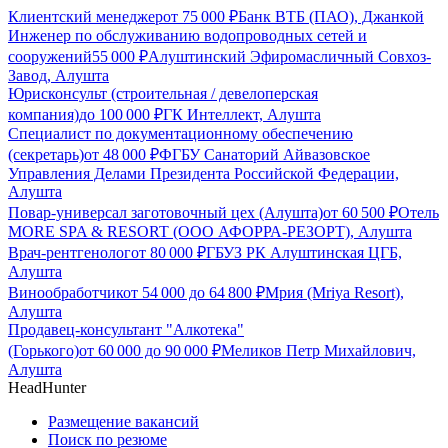
Клиентский менеджер
от
75 000
₽
Банк ВТБ (ПАО), Джанкой
Инженер по обслуживанию водопроводных сетей и
сооружений
55 000
₽
Алуштинский Эфиромасличный Совхоз-
Завод, Алушта
Юрисконсульт (строительная / девелоперская
компания)
до
100 000
₽
ГК Интеллект, Алушта
Специалист по документационному обеспечению
(секретарь)
от
48 000
₽
ФГБУ Санаторий Айвазовское
Управления Делами Президента Российской Федерации,
Алушта
Повар-универсал заготовочный цех (Алушта)
от
60 500
₽
Отель
MORE SPA & RESORT (ООО АФОРРА-РЕЗОРТ), Алушта
Врач-рентгенолог
от
80 000
₽
ГБУЗ РК Алуштинская ЦГБ,
Алушта
Винообработчик
от
54 000
до
64 800
₽
Мрия (Mriya Resort),
Алушта
Продавец-консультант "Алкотека"
(Горького)
от
60 000
до
90 000
₽
Меликов Петр Михайлович,
Алушта
HeadHunter
Размещение вакансий
Поиск по резюме