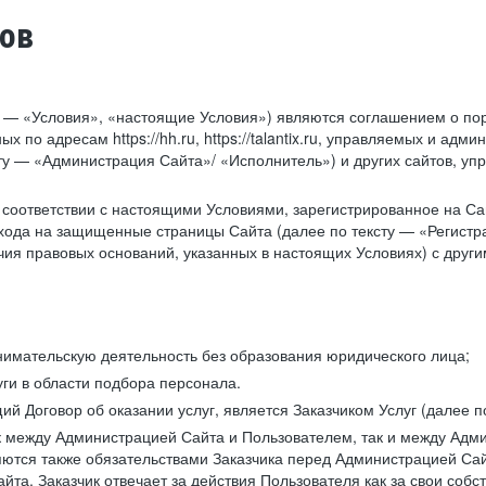
тов
у — «Условия», «настоящие Условия») являются соглашением о по
х по адресам https://hh.ru, https://talantix.ru, управляемых и 
тексту — «Администрация Сайта»/ «Исполнитель») и других сайтов,
соответствии с настоящими Условиями, зарегистрированное на Са
хода на защищенные страницы Сайта (далее по тексту — «Регистр
ия правовых оснований, указанных в настоящих Условиях) с дру
имательскую деятельность без образования юридического лица;
ги в области подбора персонала.
 Договор об оказании услуг, является Заказчиком Услуг (далее по
к между Администрацией Сайта и Пользователем, так и между Адми
ются также обязательствами Заказчика перед Администрацией Сай
йта. Заказчик отвечает за действия Пользователя как за свои соб