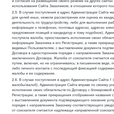
и согласия на размещение своего резюме на других сайтах
использования Сайта Заказчиком, в отношении которого по
2.5. В случае поступления в адрес Администрации Сайта жа
для целей иных, нежели рассмотрение или оценка их канди
деятельность по трудоустройству, либо для выполнения раб
информации о телефонах, почтовых адресах, адресах элект
предложения позиций и кандидатур и тому подобное), Адми
поступила жалоба, приостановить исполнение своих обязат
информации Заказчика и его Регистрации, а также прекращ
видимых Пользователям, с выставлением документа подтвер
Договора в одностороннем порядке с направлением Заказчи
заключенного Договора. Жалоба от соискателя считается 
путем, включая, но не ограничиваясь: в письменном виде, 
либо личного контакта с последующей фиксацией содержан
жалобы и ее содержание.
2.6. В случае поступления в адрес Администрации Сайта 1 (
жалобы/жалоб), Администрация Сайта вправе по своему усм
исполнение своих обязательств по Договору с блокировкой
Регистрации, а также прекращения отображения названия 
с выставлением документа подтверждающего оказание услуг
порядке с направлением Заказчику соответствующего уведо
от соискателя считается надлежаще направленной соискат