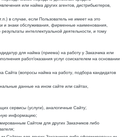
ивлечения или найма других агентов, дистрибьютеров,
п.) в случае, если Пользователь не имеет на это
аки и знаки обслуживания, фирменные наименования,
езультаты интеллектуальной деятельности, и тому
ндидатур для найма (приема) на работу у Заказчика или
ыполнения работ/оказания услуг соискателем на основании
ка Сайта (вопросы найма на работу, подбора кандидатов
нальные данные на ином сайте или сайтах,
щих сервисы (услуги), аналогичные Сайту;
ктную информацию;
ормированным Сайтом для других Заказчиков либо
вателя;
ным Сайтом для других Заказчиков либо сформированным