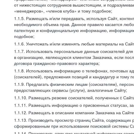
от нижестоящих сотрудников вышестоящим, и подразумевает
«менеджеров», «членов клуба» и тому подобное;
1.1.5. Размещать и/или передавать, используя Сайт, контен
необходимого объема прав. Данное правило касается любо
патентную и конфиденциальную информацию, информацию, 
подобное;
1.1.6. Уничтожать и/или изменять любые материалы на Сайт
1.1.7. Использовать персональные данные соискателей для 
в организацию, являющуюся клиентом Заказчика, если посл
договора гражданско-правового характера;
1.1.8. Использовать информацию о телефонах, почтовых ад
(соискателей), предложения позиций и кандидатур и тому п
1.1.9. Предлагать физическим лицам (соискателям), перс
предоставляющих сервисы (услуги), аналогичные Сайту;
1.1.10. Размещать резюме соискателей, полученных c Сайт
1.1.11. Размещать информацию о присвоенных статусах, за
1.1.12. Размещать в описании компании Заказчика на Сайт
1.1.13. Производить просмотр страниц Сайта, содержащих 
сформированным при использовании поисковой системы Сай
1.1.14. Производить открытие контактной информации сои