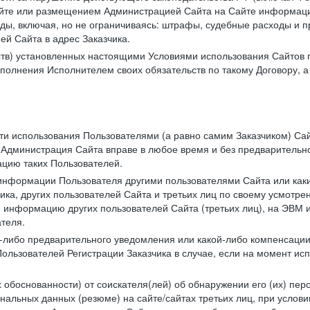
те или размещением Администрацией Сайта на Сайте информации
ы, включая, но не ограничиваясь: штрафы, судебные расходы и пр
й Сайта в адрес Заказчика.
ств) установленных настоящими Условиями использования Сайтов 
полнения Исполнителем своих обязательств по такому Договору, а
сти использования Пользователями (а равно самим Заказчиком) С
 Администрация Сайта вправе в любое время и без предварительн
цию таких Пользователей.
й информации Пользователя другими пользователями Сайта или ка
ика, других пользователей Сайта и третьих лиц по своему усмотре
 информацию других пользователей Сайта (третьих лиц), на ЭВМ 
теля.
о-либо предварительного уведомления или какой-либо компенсаци
ользователей Регистрации Заказчика в случае, если на момент и
х обоснованности) от соискателя(лей) об обнаружении его (их) пер
альных данных (резюме) на сайте/сайтах третьих лиц, при услови