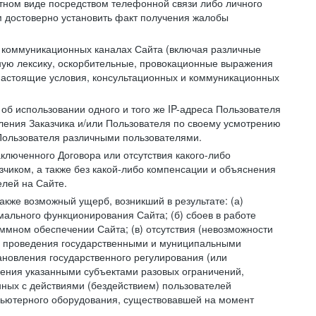
устном виде посредством телефонной связи либо личного
 достоверно установить факт получения жалобы
и коммуникационных каналах Сайта (включая различные
ую лексику, оскорбительные, провокационные выражения
настоящие условия, консультационных и коммуникационных
об использовании одного и того же IP-адреса Пользователя
ления Заказчика и/или Пользователя по своему усмотрению
 Пользователя различными пользователями.
ключенного Договора или отсутствия какого-либо
зчиком, а также без какой-либо компенсации и объяснения
лей на Сайте.
акже возможный ущерб, возникший в результате: (а)
ального функционирования Сайта; (б) сбоев в работе
мном обеспечении Сайта; (в) отсутствия (невозможности
(г) проведения государственными и муниципальными
новления государственного регулирования (или
ления указанными субъектами разовых ограничений,
ных с действиями (бездействием) пользователей
мпьютерного оборудования, существовавшей на момент