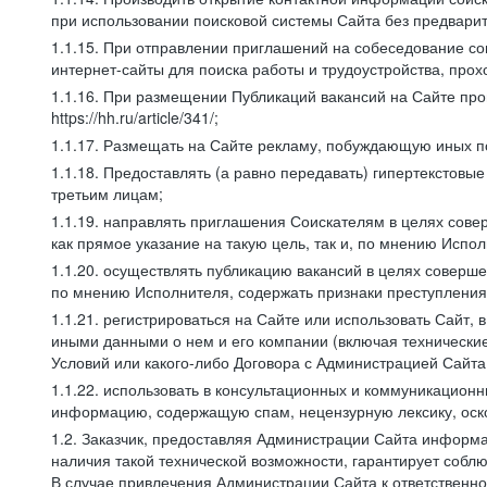
при использовании поисковой системы Сайта без предварит
1.1.15. При отправлении приглашений на собеседование со
интернет-сайты для поиска работы и трудоустройства, про
1.1.16. При размещении Публикаций вакансий на Сайте пр
https://hh.ru/article/341/;
1.1.17. Размещать на Сайте рекламу, побуждающую иных по
1.1.18. Предоставлять (а равно передавать) гипертекстовы
третьим лицам;
1.1.19. направлять приглашения Соискателям в целях сов
как прямое указание на такую цель, так и, по мнению Испо
1.1.20. осуществлять публикацию вакансий в целях соверше
по мнению Исполнителя, содержать признаки преступления
1.1.21. регистрироваться на Сайте или использовать Сайт,
иными данными о нем и его компании (включая технические
Условий или какого-либо Договора с Администрацией Сайта
1.1.22. использовать в консультационных и коммуникацион
информацию, содержащую спам, нецензурную лексику, оск
1.2. Заказчик, предоставляя Администрации Сайта инфор
наличия такой технической возможности, гарантирует собл
В случае привлечения Администрации Сайта к ответственно