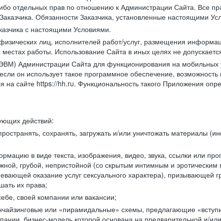
либо отдельных прав по отношению к Администрации Сайта. Все п
Заказчика. Обязанности Заказчика, установленные настоящими Ус
казчика с настоящими Условиями.
физических лиц, исполнителей работ/услуг, размещения информаци
 местах работы. Использование Сайта в иных целях не допускаетс
ВМ) Администрации Сайта для функционирования на мобильных ус
ли он использует такое программное обеспечение, возможность и
 на сайте https://hh.ru. Функциональность такого Приложения оп
дующих действий:
ространять, сохранять, загружать и/или уничтожать материалы (
рмацию в виде текста, изображения, видео, звука, ссылки или про
ожной, грубой, непристойной (со скрытым интимным и эротически
мевающей оказание услуг сексуального характера), призывающей 
шать их права;
ебе, своей компании или вакансии;
чайзинговые или «пирамидальные» схемы, предлагающие «вступить
ании, бизнес-модель которой основана на предварительной и/ил