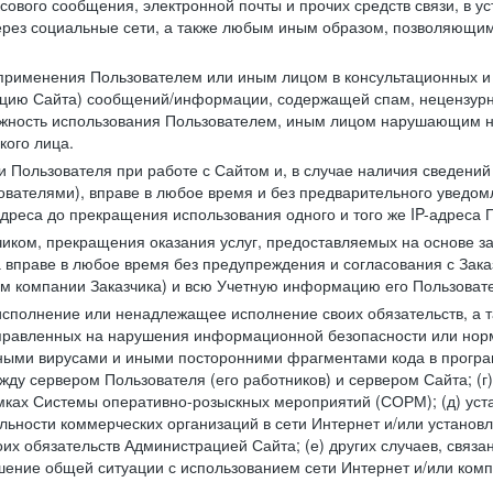
сового сообщения, электронной почты и прочих средств связи, в 
рез социальные сети, а также любым иным образом, позволяющим
 применения Пользователем или иным лицом в консультационных 
рацию Сайта) сообщений/информации, содержащей спам, нецензурн
можность использования Пользователем, иным лицом нарушающим 
кого лица.
 Пользователя при работе с Сайтом и, в случае наличия сведений 
ователями), вправе в любое время и без предварительного уведом
-адреса до прекращения использования одного и того же IP-адреса
чиком, прекращения оказания услуг, предоставляемых на основе за
 вправе в любое время без предупреждения и согласования с Зака
ем компании Заказчика) и всю Учетную информацию его Пользовате
исполнение или ненадлежащее исполнение своих обязательств, а т
правленных на нарушения информационной безопасности или норм
рными вирусами и иными посторонними фрагментами кода в програм
жду сервером Пользователя (его работников) и сервером Сайта; 
мках Системы оперативно-розыскных мероприятий (СОРМ); (д) уста
ьности коммерческих организаций в сети Интернет и/или установ
 обязательств Администрацией Сайта; (е) других случаев, связан
дшение общей ситуации с использованием сети Интернет и/или ко