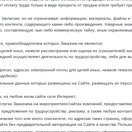
 оплату труда только в виде процента от продаж и/или требует пр
т (включая, но не ограничивая: информацию, материалы, файлы и т.
го контента, содержащего какие-либо произведения, товарные зн
составляющую чью-либо коммерческую тайну, иные охраняемые р
е, правообладателем которых Заказчик не является;
целей иных, нежели рассмотрение или оценка их (соискателей) ка
едний осуществляет деятельность по трудоустройству, либо для в
ресах, адресах электронной почты для целей иных, нежели темати
одобное);
ональные данные которых размещены на Сайте, размещать их персо
а, на любом ином сайте сети Интернет;
слугах Заказчика на мероприятиях/сайтах компаний, предоставляю
е предложения по трудоустройству, рекламу, а также любую конта
резюме того или иного соискателя, по адресам таких страниц, сф
та без предварительной авторизации на Сайте в качестве Пользо
скателя из резюме, полученного по адресам страниц сформирован