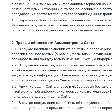
с размещением Заказчиком информации/материалов на Сай
возмещает Администрации Сайта все понесенные ею расход
предъявления соответствующего требования Администрацие
1.3. Нарушение Заказчиком своих обязанностей (обязатель
Исполнителем, что может повлечь за собой приостановку ис
согласно положениям действующего законодательства.
2. Права и обязанности Администрации Сайта
2.1. В случае наличия сомнений относительно правомерно
Условий Пользователями (а равно угрозы таких нарушений)
блокировать или принудительно изменить Учетную информа
2.2. В случае наличия сведений об использовании Учетно
в любое время и без предварительного уведомления Заказч
такую Учетную информацию Пользователя, а также учетную
использование блокируемой Учетной информации Пользова
2.3. Администрация Сайта вправе в любое время без каког
и той же Учетной информации любому лицу, включая всех П
использовать другое лицо на Сайте.
2.4. В случае поступления жалобы/жалоб (при условии ее/и
или о поступлении им предложения о размещении их персон