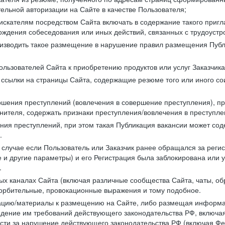
ельной авторизации на Сайте в качестве Пользователя;
искателям посредством Сайта включать в содержание такого пригл
хождения собеседования или иных действий, связанных с трудоустр
оизводить такое размещение в нарушение правил размещения Публ
льзователей Сайта к приобретению продуктов или услуг Заказчика
е ссылки на страницы Сайта, содержащие резюме того или иного со
ершения преступлений (вовлечения в совершение преступления), п
лнителя, содержать признаки преступления/вовлечения в преступле
ния преступлений, при этом такая Публикация вакансии может содер
.
 в случае если Пользователь или Заказчик ранее обращался за реги
 и другие параметры) и его Регистрация была заблокирована или
.
ных каналах Сайта (включая различные сообщества Сайта, чаты, о
орбительные, провокационные выражения и тому подобное.
мацию/материалы к размещению на Сайте, либо размещая информа
юдение им требований действующего законодательства РФ, включая
сти за нарушение действующего законодательства РФ (включая Фед