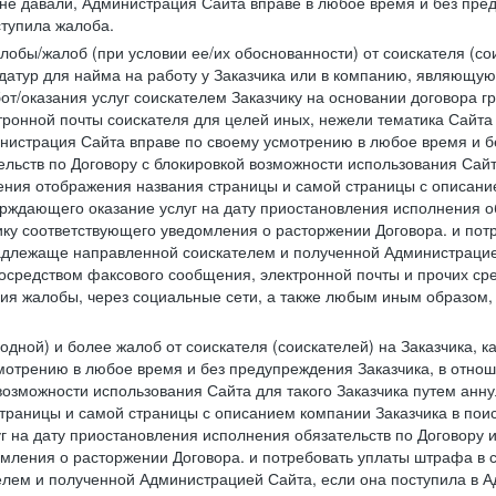
 не давали, Администрация Сайта вправе в любое время и без пре
ступила жалоба.
лобы/жалоб (при условии ее/их обоснованности) от соискателя (со
датур для найма на работу у Заказчика или в компанию, являющую
от/оказания услуг соискателем Заказчику на основании договора г
ронной почты соискателя для целей иных, нежели тематика Сайта 
нистрация Сайта вправе по своему усмотрению в любое время и б
ельств по Договору с блокировкой возможности использования Сайт
ения отображения названия страницы и самой страницы с описани
ждающего оказание услуг на дату приостановления исполнения обя
ку соответствующего уведомления о расторжении Договора. и пот
надлежаще направленной соискателем и полученной Администрацие
посредством факсового сообщения, электронной почты и прочих сре
ия жалобы, через социальные сети, а также любым иным образом,
одной) и более жалоб от соискателя (соискателей) на Заказчика, 
отрению в любое время и без предупреждения Заказчика, в отнош
 возможности использования Сайта для такого Заказчика путем анн
страницы и самой страницы с описанием компании Заказчика в пои
 на дату приостановления исполнения обязательств по Договору и
мления о расторжении Договора. и потребовать уплаты штрафа в 
елем и полученной Администрацией Сайта, если она поступила в