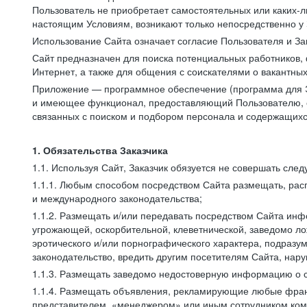
Пользователь не приобретает самостоятельных или каких-
настоящим Условиям, возникают только непосредственно у 
Использование Сайта означает согласие Пользователя и За
Сайт предназначен для поиска потенциальных работников, 
Интернет, а также для общения с соискателями о вакантных
Приложение — программное обеспечение (программа для Э
и имеющее функционал, предоставляющий Пользователю, ес
связанных с поиском и подбором персонала и содержащихся
1. Обязательства Заказчика
1.1. Используя Сайт, Заказчик обязуется не совершать сле
1.1.1. Любым способом посредством Сайта размещать, расп
и международного законодательства;
1.1.2. Размещать и/или передавать посредством Сайта инфо
угрожающей, оскорбительной, клеветнической, заведомо л
эротического и/или порнографического характера, подразу
законодательство, вредить другим посетителям Сайта, нару
1.1.3. Размещать заведомо недостоверную информацию о с
1.1.4. Размещать объявления, рекламирующие любые фран
представителем, «менеджером» или иным сотрудником комп