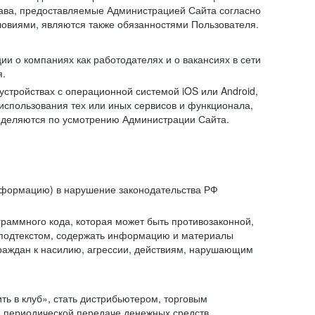
рава, предоставляемые Администрацией Сайта согласно
ловиями, являются также обязанностями Пользователя.
и о компаниях как работодателях и о вакансиях в сети
я.
тройствах с операционной системой iOS или Android,
спользования тех или иных сервисов и функционала,
ределяются по усмотрению Администрации Сайта.
информацию) в нарушение законодательства РФ
граммного кода, которая может быть противозаконной,
м подтекстом, содержать информацию и материалы
граждан к насилию, агрессии, действиям, нарушающим
 в клуб», стать дистрибьютером, торговым
и периодической передаче денежных средств