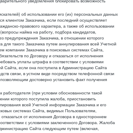
дварительного уведомления блокировать возможность
искателей) об использовании его (их) персональных данных
ся клиентом Заказчика, если последний осуществляет
ражданско-правового характера, а также об использовании
(вопросы найма на работу, подбора кандидатов,
ез предупреждения Заказчика, в отношении которого
а для такого Заказчика путем аннулирования всей Учетной
ем компании Заказчика в поисковых системах Сайта,
зательств по Договору и отказаться от исполнения
ребовать уплаты штрафа в соответствии с условиями
й Сайта, если она поступила в Администрацию Сайта
дств связи, в устном виде посредством телефонной связи
 позволяющим достоверно установить факт получения
как работодателя (при условии обоснованности такой
ении которого поступила жалоба, приостановить
улирования всей Учетной информации Заказчика и его
сковых системах Сайта, видимых Пользователям,
 отказаться от исполнения Договора в одностороннем
соответствии с условиями заключенного Договора. Жалоба
 Администрацию Сайта следующим путем (включая,