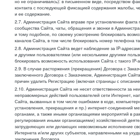
но не ограничиваясь): в письменном виде, посредством фак
контакта с последующей фиксацией содержания жалобы, че
и ее содержание.
2.7. Администрация Сайта вправе при установлении факта
сообщества Сайта, чаты, обращения и звонки в Админист
и тому подобное, по своему усмотрению блокировать воз
каналов Сайта, в том числе блокировать номер телефона та
2.8. Администрация Сайта ведет наблюдение за IP-адресами
и другими пользователями (или несколькими другими польз
блокировать возможность использования Сайта с такого IP
2.9. В случае расторжения (прекращения) Договора с Заказ
заключенного Договора с Заказчиком, Администрация Сайта
причин удалить Регистрацию (включая страницы с описани
2.10. Администрация Сайта не несет ответственности за не
неправомерных действий пользователей сети Интернет, на
Сайта, вызванных в том числе ошибками в коде, компьюте
установления, прекращения и пр.) интернет-соединений ме
органами, а также иными организациями мероприятий в ра
регулирования иными организациями) хозяйственной деятел
затрудняющих или делающих невозможным исполнение своих
Интернета и/или других субъектов, направленными на уху
заключения Договора.