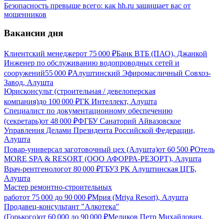
Безопасность превыше всего: как hh.ru защищает вас от
мошенников
Вакансии дня
Клиентский менеджер
от
75 000
₽
Банк ВТБ (ПАО), Джанкой
Инженер по обслуживанию водопроводных сетей и
сооружений
55 000
₽
Алуштинский Эфиромасличный Совхоз-
Завод, Алушта
Юрисконсульт (строительная / девелоперская
компания)
до
100 000
₽
ГК Интеллект, Алушта
Специалист по документационному обеспечению
(секретарь)
от
48 000
₽
ФГБУ Санаторий Айвазовское
Управления Делами Президента Российской Федерации,
Алушта
Повар-универсал заготовочный цех (Алушта)
от
60 500
₽
Отель
MORE SPA & RESORT (ООО АФОРРА-РЕЗОРТ), Алушта
Врач-рентгенолог
от
80 000
₽
ГБУЗ РК Алуштинская ЦГБ,
Алушта
Мастер ремонтно-строительных
работ
от
75 000
до
90 000
₽
Мрия (Mriya Resort), Алушта
Продавец-консультант "Алкотека"
(Горького)
от
60 000
до
90 000
₽
Меликов Петр Михайлович,