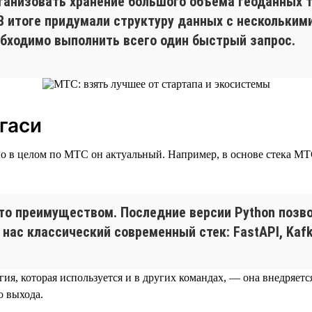
рганизовать хранение большого объема геоданных 
В итоге придумали структуру данных с нескольким
обходимо выполнить всего один быстрый запрос.
гаси
о в целом по МТС он актуальный. Например, в основе стека МТС T
это преимуществом. Последние версии Python позв
ас классический современный стек: FastAPI, Kafka
ия, которая используется и в других командах, — она внедряет
о выхода.