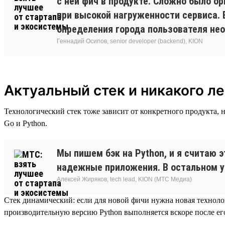
с ней фич в продукте. Сложно было о
при высокой нагруженности сервиса. 
определения города пользователя не
Геннадий Осипов, senior developer (backend), KION
Актуальный стек и никакого ле
Технологический стек тоже зависит от конкретного продукта, н
Go и Python.
Мы пишем бэк на Python, и я считаю 
надежные приложения. В остальном у н
Алексей Жиряков, tech lead, KION (МТС Медиа)
Стек динамический: если для новой фичи нужна новая технолог
производительную версию Python выполняется вскоре после ег