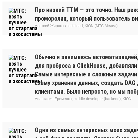
Про низкий TTM — это точно. Наш реко
проморолик, который пользователь ви
Алексей Жиряков, tech lead, KION (МТС Медиа)
Обычно я занимаюсь автоматизацией,
для проброса в ClickHouse, добавляли
Самые интересные и сложные задачи 
схему хранения данных, создать DAG 
клиентами. Было непросто, но мы поб
Анастасия Еременко, middle developer (backend), KION
Одна из самых интересных моих задач