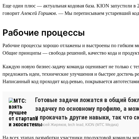
Еще один плюс — актуальная кодовая база. KION запустили в 20
говорит
Алексей Горшков
. — Мы переписываем устаревший код
Рабочие процессы
Рабочие процессы хорошо отлажены и выстроены по гибким м
Общие принципы — свобода решений, качество кода и продук
Каждую новую бизнес-задачу команда оценивает не только с тех
предложить идеи, технические улучшения и быстрее достичь р
Написанный код проходит код-ревью, покрывается автотестам
Готовые задачи ложатся в общий бэкл
задачку по основному профилю, а мож
и прокачать другие навыки, так что с
Алексей Жиряков, tech lead, KION (МТС Медиа)
На всех этапах разработки участники продуктовой команды мог