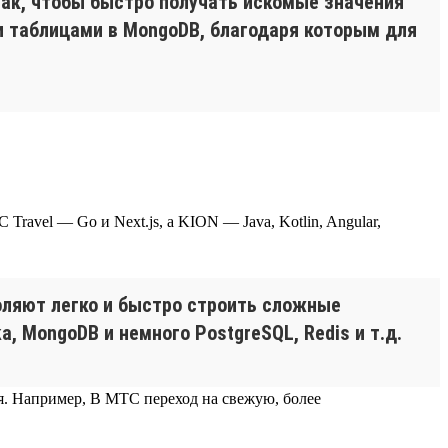
так, чтобы быстро получать искомые значения
и таблицами в MongoDB, благодаря которым для
ravel — Go и Next.js, а KION — Java, Kotlin, Angular,
оляют легко и быстро строить сложные
, MongoDB и немного PostgreSQL, Redis и т.д.
ся. Например, В МТС переход на свежую, более