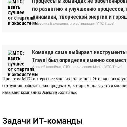
Процессы в командах не забетонирова
по развитию и улучшению процессов,
динамики, творческой энергии и горящ
Екатерина Бахолдина, project manager, МТС Travel
Команда сама выбирает инструменты 
Travel был определен именно совмес
Алексей Копейчик, СТО направления Media, МТС Travel
При этом МТС интереснее многих стартапов. Это одна из круп
сотрудник работает над продуктом, которым пользуются милли
называет компанию
Алексей Копейчик.
Задачи ИТ-команды