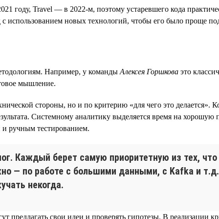
21 году, Travel — в 2022-м, поэтому устаревшего кода практичес
 с использованием новых технологий, чтобы его было проще по
етодологиям. Например, у команды
Алексея Горшкова
это классич
товое мышление.
нической стороны, но и по критерию «для чего это делается». К
езультата. Системному аналитику выделяется время на хорошую 
и и ручным тестированием.
ог. Каждый берет самую приоритетную из тех, чт
но — по работе с большими данными, с Kafka и т.д
кучать некогда.
ут предлагать свои идеи и проверять гипотезы. В реализации к