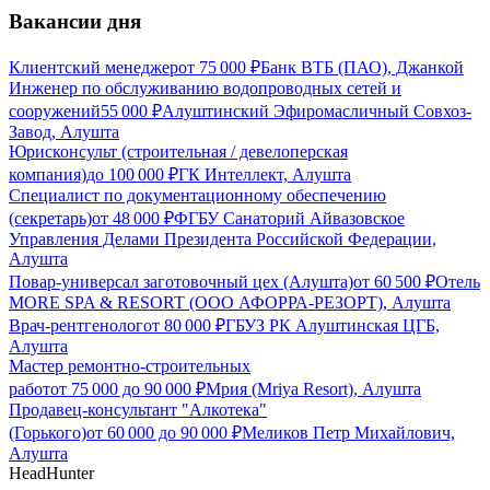
Вакансии дня
Клиентский менеджер
от
75 000
₽
Банк ВТБ (ПАО), Джанкой
Инженер по обслуживанию водопроводных сетей и
сооружений
55 000
₽
Алуштинский Эфиромасличный Совхоз-
Завод, Алушта
Юрисконсульт (строительная / девелоперская
компания)
до
100 000
₽
ГК Интеллект, Алушта
Специалист по документационному обеспечению
(секретарь)
от
48 000
₽
ФГБУ Санаторий Айвазовское
Управления Делами Президента Российской Федерации,
Алушта
Повар-универсал заготовочный цех (Алушта)
от
60 500
₽
Отель
MORE SPA & RESORT (ООО АФОРРА-РЕЗОРТ), Алушта
Врач-рентгенолог
от
80 000
₽
ГБУЗ РК Алуштинская ЦГБ,
Алушта
Мастер ремонтно-строительных
работ
от
75 000
до
90 000
₽
Мрия (Mriya Resort), Алушта
Продавец-консультант "Алкотека"
(Горького)
от
60 000
до
90 000
₽
Меликов Петр Михайлович,
Алушта
HeadHunter