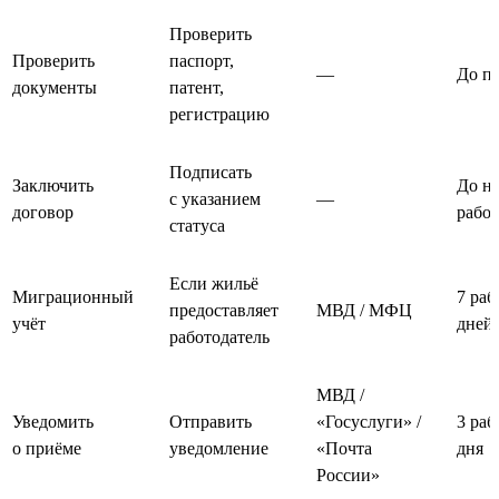
Проверить
Проверить
паспорт,
—
До п
документы
патент,
регистрацию
Подписать
Заключить
До на
с указанием
—
договор
рабо
статуса
Если жильё
Миграционный
7 раб
предоставляет
МВД / МФЦ
учёт
дней
работодатель
МВД /
Уведомить
Отправить
«Госуслуги» /
3 раб
о приёме
уведомление
«Почта
дня
России»