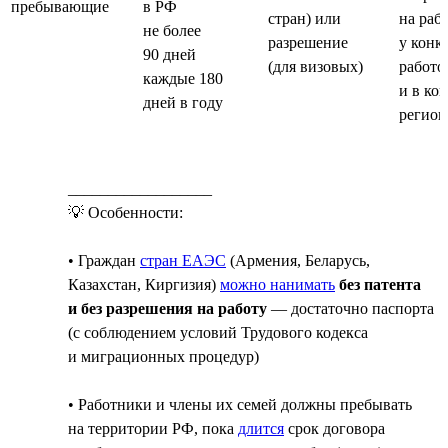
пребывающие
в РФ
стран) или
на раб
не более
разрешение
у конк
90 дней
(для визовых)
работо
каждые 180
и в ко
дней в году
регион
__________________
💡 Особенности:
• Граждан
стран ЕАЭС
(Армения, Беларусь,
Казахстан, Киргизия)
можно нанимать
без патента
и без разрешения на работу
— достаточно паспорта
(с соблюдением условий Трудового кодекса
и миграционных процедур)
• Работники и члены их семей должны пребывать
на территории РФ, пока
длится
срок договора