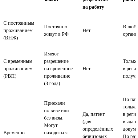
на работу
С постоянным
Постоянно
В люб
проживанием
Нет
живут в РФ
органи
(ВНЖ)
Имеют
С временным
разрешение
Только
проживанием
на временное
Нет
в регио
(РВП)
проживание
получ
(3 года)
По пат
Приехали
только
по визе или
Да, патент
в регио
без визы.
(для
выдан
Могут
определённых
докуме
Временно
находиться
безвизовых
По ра