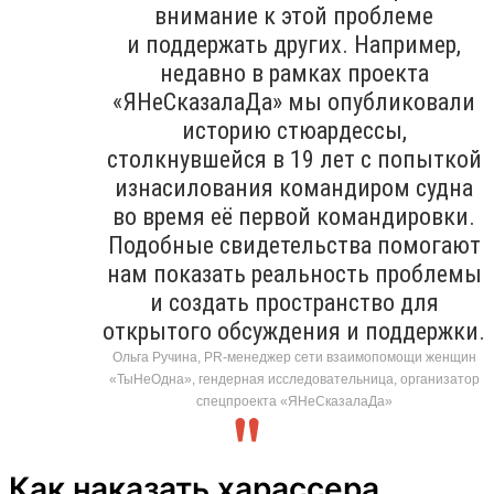
внимание к этой проблеме
и поддержать других. Например,
недавно в рамках проекта
«ЯНеСказалаДа» мы опубликовали
историю стюардессы,
столкнувшейся в 19 лет с попыткой
изнасилования командиром судна
во время её первой командировки.
Подобные свидетельства помогают
нам показать реальность проблемы
и создать пространство для
открытого обсуждения и поддержки.
Ольга Ручина, PR-менеджер сети взаимопомощи женщин
«ТыНеОдна», гендерная исследовательница, организатор
спецпроекта «ЯНеСказалаДа»
Как наказать харассера