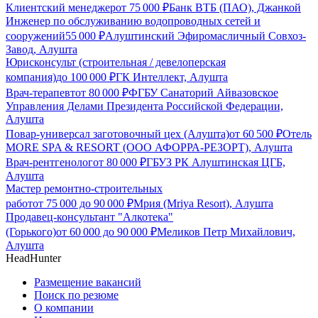
Клиентский менеджер
от
75 000
₽
Банк ВТБ (ПАО), Джанкой
Инженер по обслуживанию водопроводных сетей и
сооружений
55 000
₽
Алуштинский Эфиромасличный Совхоз-
Завод, Алушта
Юрисконсульт (строительная / девелоперская
компания)
до
100 000
₽
ГК Интеллект, Алушта
Врач-терапевт
от
80 000
₽
ФГБУ Санаторий Айвазовское
Управления Делами Президента Российской Федерации,
Алушта
Повар-универсал заготовочный цех (Алушта)
от
60 500
₽
Отель
MORE SPA & RESORT (ООО АФОРРА-РЕЗОРТ), Алушта
Врач-рентгенолог
от
80 000
₽
ГБУЗ РК Алуштинская ЦГБ,
Алушта
Мастер ремонтно-строительных
работ
от
75 000
до
90 000
₽
Мрия (Mriya Resort), Алушта
Продавец-консультант "Алкотека"
(Горького)
от
60 000
до
90 000
₽
Меликов Петр Михайлович,
Алушта
HeadHunter
Размещение вакансий
Поиск по резюме
О компании