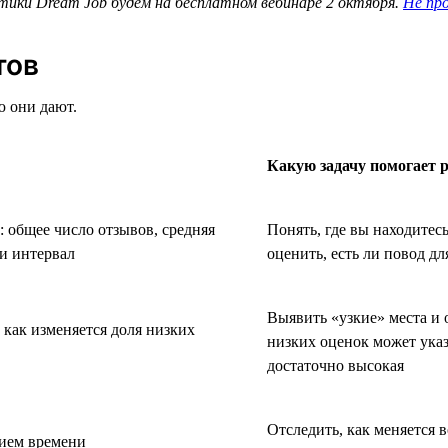
ики Dream Job будем на бесплатном вебинаре 2 октября.
Не пр
тов
 они дают.
Какую задачу помогает 
 общее число отзывов, средняя
Понять, где вы находитес
ми интервал
оценить, есть ли повод дл
Выявить «узкие» места и 
, как изменяется доля низких
низких оценок может указ
достаточно высокая
Отследить, как меняется 
нием времени