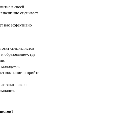
витие в своей
и взвешенно оценивает
ет нас эффективно
товят специалистов
и образование», где
ии.
й молодежи.
чет компании и прийти
йчас заканчиваю
омпания.
листов?