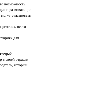
это возможность
ющие и развивающие
 могут участвовать
приятиях, вести
аториях для
беседы?
р в своей отрасли
одатель, который