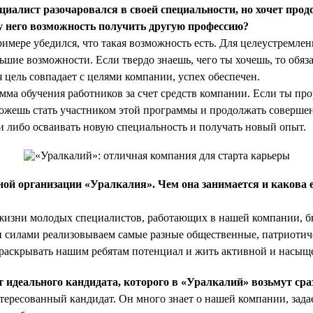
циалист разочаровался в своей специальности, но хочет прод
у него возможность получить другую профессию?
имере убедился, что такая возможность есть. Для целеустремле
шие возможности. Если твердо знаешь, чего ты хочешь, то обяза
я цель совпадает с целями компании, успех обеспечен.
амма обучения работников за счет средств компании. Если ты пр
можешь стать участником этой программы и продолжать соверше
 либо осваивать новую специальность и получать новый опыт.
й организации «Уралкалия». Чем она занимается и какова е
изни молодых специалистов, работающих в нашей компании, бы
 силами реализовываем самые разные общественные, патриотиче
раскрывать нашим ребятам потенциал и жить активной и насыщ
 идеального кандидата, которого в «Уралкалий» возьмут сраз
тересованный кандидат. Он много знает о нашей компании, зада