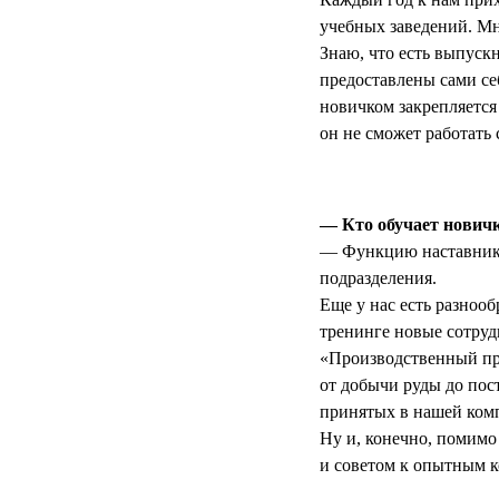
учебных заведений. Мно
Знаю, что есть выпускн
предоставлены сами себ
новичком закрепляется
он не сможет работать 
— Кто обучает новичк
— Функцию наставника
подразделения.
Еще у нас есть разноо
тренинге новые сотруд
«Производственный про
от добычи руды до пос
принятых в нашей комп
Ну и, конечно, помимо
и советом к опытным ко