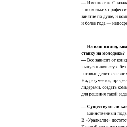
— Именно так. Сначала
в нескольких професси
занятие по душе, и ком
и более года — непосре
— На ваш взгляд, ком
ставку на молодежь?
— Все зависит от конк
выпускников ссуза без
готовые делиться сво
Но, разумеется, профе
лидерами, создать кома
для решения такой зад
— Существуют ли как
— Единственный подвод
В «Уралкалие» достато
Каждый год к нам при