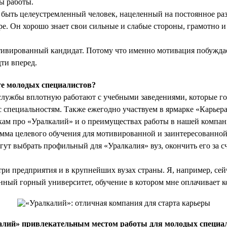
ы работы.
 быть целеустремленный человек, нацеленный на постоянное раз
е. Он хорошо знает свои сильные и слабые стороны, грамотно 
отивированный кандидат. Потому что именно мотивация побужда
дти вперед.
е молодых специалистов?
лужбы вплотную работают с учебными заведениями, которые го
 специальностям. Также ежегодно участвуем в ярмарке «Карьера 
кам про «Уралкалий» и о преимуществах работы в нашей компан
амма целевого обучения для мотивированной и заинтересованно
т выбрать профильный для «Уралкалия» вуз, окончить его за с
три предприятия и в крупнейших вузах страны. Я, например, се
нный горный университет, обучение в котором мне оплачивает к
алий» привлекательным местом работы для молодых специа