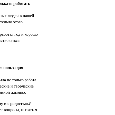
олжать работать
нных людей в нашей
тельно этого
оработал год и хорошо
нствоваться
е польза для
ла не только работа.
ские и творческие
енной жизнью.
у и с радостью.?
ет вопросы, пытается