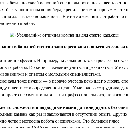
 я работал по своей основной специальности, но за шесть лет п
ях: был машинистом конвейера, крепильщиком и горным мастер
пания дала такую возможность. В итоге я уже пять лет работаю 
дственно в забое.
пания в большей степени заинтересована в опытных соискат
ретной профессии. Например, на должность электрослесаря с уд
 опыта работы. Главное — желание учиться и развиваться. У нас
ими знаниями и опытом с молодыми специалистами.
ссионалы тоже нужны — в первую очередь речь идет о людях, сп
нду и вести ее к определенной цели. У молодого сотрудника, да
ачи просто не хватит опыта — ни профессионального, ни жизнен
ие-то сложности и подводные камни для кандидатов без опы
ный камень как раз и заключается в отсутствии опыта. Других 
чно четко выстроена работа с новичками. Это большой плюс.
ходит примерно 50-60 молодых специалистов — выпускников в