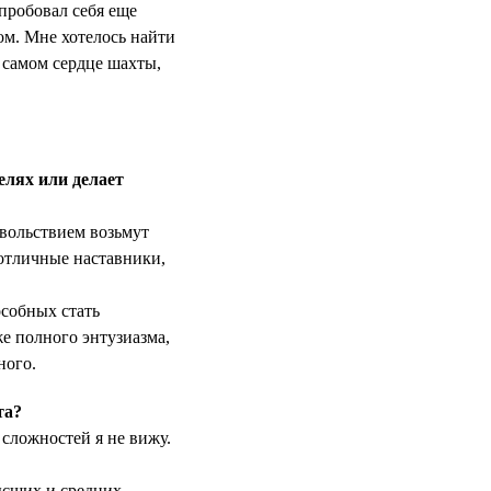
опробовал себя еще
ом. Мне хотелось найти
в самом сердце шахты,
елях или делает
овольствием возьмут
 отличные наставники,
особных стать
же полного энтузиазма,
ного.
та?
сложностей я не вижу.
ысших и средних