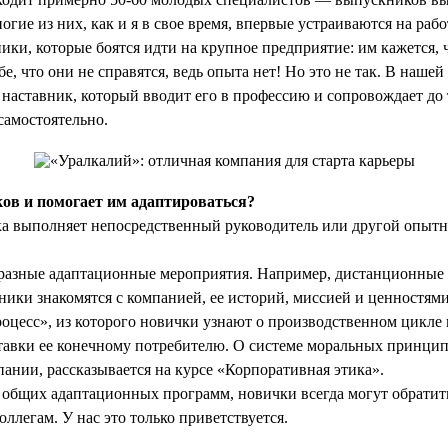
гие из них, как и я в свое время, впервые устраиваются на раб
ики, которые боятся идти на крупное предприятие: им кажется, 
е, что они не справятся, ведь опыта нет! Но это не так. В наше
 наставник, который вводит его в профессию и сопровождает до 
самостоятельно.
ов и помогает им адаптироваться?
 выполняет непосредственный руководитель или другой опыт
бразные адаптационные мероприятия. Например, дистанционные 
ники знакомятся с компанией, ее историй, миссией и ценностями
цесс», из которого новички узнают о производственном цикле 
тавки ее конечному потребителю. О системе моральных принцип
ании, рассказывается на курсе «Корпоративная этика».
 общих адаптационных программ, новички всегда могут обратит
ллегам. У нас это только приветствуется.