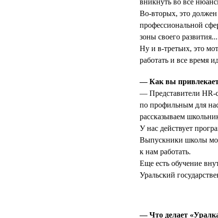
вникнуть во все нюанс
Во-вторых, это должен
профессиональной сфер
зоны своего развития...
Ну и в-третьих, это м
работать и все время и
— Как вы привлекает
— Представители HR-с
по профильным для нас
рассказываем школьни
У нас действует прогр
Выпускники школы могу
к нам работать.
Еще есть обучение вну
Уральский государстве
— Что делает «Уралк