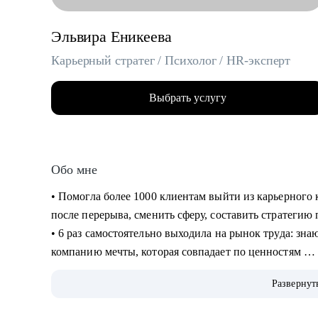
Эльвира Еникеева
Карьерный стратег / Психолог / HR-эксперт
Выбрать услугу
Обо мне
‌‌‌‌‌• Помогла более 1000 клиентам выйти из карьерног
после перерыва, сменить сферу, составить стратеги
‌‌• 6 раз самостоятельно выходила на рынок труда: зн
компанию мечты, которая совпадает по ценностям
‌‌‌• более 10 лет работала руководителем в разных сфер
Развернут
корпорациях, среди которых: Lamoda, Сбер)
‌‌• была по каждую из сторон: и как соискатель, и к