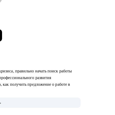
о кризиса, правильно начать поиск работы
ю профессионального развития
аю, как получить предложение о работе в
ах (как в стартапах, так и в крупных
ь
ак HR-менеджер, и как нанимающий