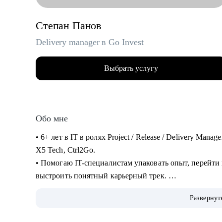
Степан Панов
Delivery manager в Go Invest
Выбрать услугу
Обо мне
• 6+ лет в IT в ролях Project / Release / Delivery Man
X5 Tech, Ctrl2Go.
• Помогаю IT-специалистам упаковать опыт, перейти
выстроить понятный карьерный трек.
• Обучение и сертификаты:
Развернут
• 2024 — ITSM. Основы управления ИТ-услугами
• 2023 — «Поколение Python: курс для продвинутых