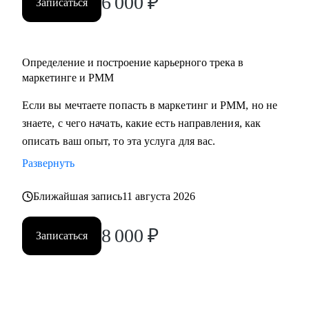
6 000
₽
Записаться
• Middle/senior специалистам в маркетинге и PMM для
получения консультаций по разного рода кейсам, по
выстраиваю карьерного.
Определение и построение карьерного трека в
• Всем, кто точно понимает, что хочет попасть в Digital-
маркетинге и PMM
маркетинг и PMM, но не знает, какие бывают направления,
с чего можно начать, в какую сторону двигаться.
Если вы мечтаете попасть в маркетинг и PMM, но не
знаете, с чего начать, какие есть направления, как
описать ваш опыт, то эта услуга для вас.
Развернуть
Ближайшая запись
11 августа 2026
8 000
₽
Записаться