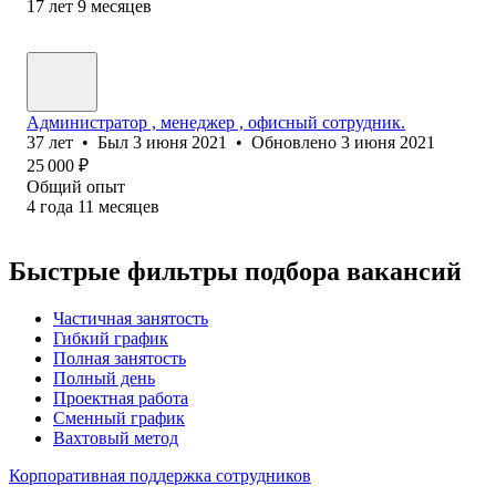
17
лет
9
месяцев
Администратор , менеджер , офисный сотрудник.
37
лет
•
Был
3 июня 2021
•
Обновлено
3 июня 2021
25 000
₽
Общий опыт
4
года
11
месяцев
Быстрые фильтры подбора вакансий
Частичная занятость
Гибкий график
Полная занятость
Полный день
Проектная работа
Сменный график
Вахтовый метод
Корпоративная поддержка сотрудников