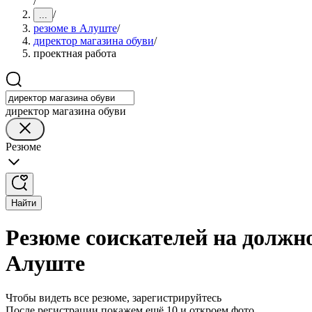
/
/
...
резюме в Алуште
/
директор магазина обуви
/
проектная работа
директор магазина обуви
Резюме
Найти
Резюме соискателей на должно
Алуште
Чтобы видеть все резюме, зарегистрируйтесь
После регистрации покажем ещё 10 и откроем фото