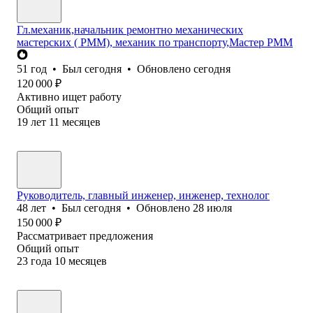
Гл.механик,начальник ремонтно механических
мастерских ( РММ), механик по транспорту,Мастер РММ
51
год
•
Был
сегодня
•
Обновлено
сегодня
120 000
₽
Активно ищет работу
Общий опыт
19
лет
11
месяцев
Руководитель, главный инженер, инженер, технолог
48
лет
•
Был
сегодня
•
Обновлено
28 июля
150 000
₽
Рассматривает предложения
Общий опыт
23
года
10
месяцев