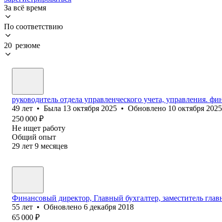
За всё время
По соответствию
20 резюме
руководитель отдела управленческого учета, управления. ф
49
лет
•
Была
13 октября 2025
•
Обновлено
10 октября 2025
250 000
₽
Не ищет работу
Общий опыт
29
лет
9
месяцев
Финансовый директор, Главный бухгалтер, заместитель глав
55
лет
•
Обновлено
6 декабря 2018
65 000
₽