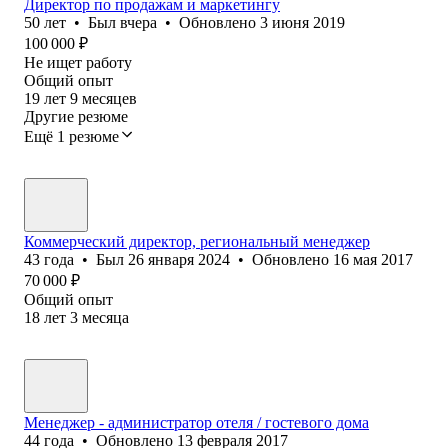
Директор по продажам и маркетингу
50
лет
•
Был
вчера
•
Обновлено
3 июня 2019
100 000
₽
Не ищет работу
Общий опыт
19
лет
9
месяцев
Другие резюме
Ещё 1 резюме
Коммерческий директор, региональный менеджер
43
года
•
Был
26 января 2024
•
Обновлено
16 мая 2017
70 000
₽
Общий опыт
18
лет
3
месяца
Менеджер - администратор отеля / гостевого дома
44
года
•
Обновлено
13 февраля 2017