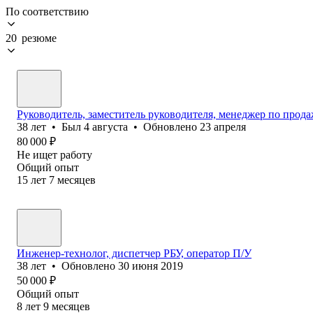
По соответствию
20 резюме
Руководитель, заместитель руководителя, менеджер по прод
38
лет
•
Был
4 августа
•
Обновлено
23 апреля
80 000
₽
Не ищет работу
Общий опыт
15
лет
7
месяцев
Инженер-технолог, диспетчер РБУ, оператор П/У
38
лет
•
Обновлено
30 июня 2019
50 000
₽
Общий опыт
8
лет
9
месяцев