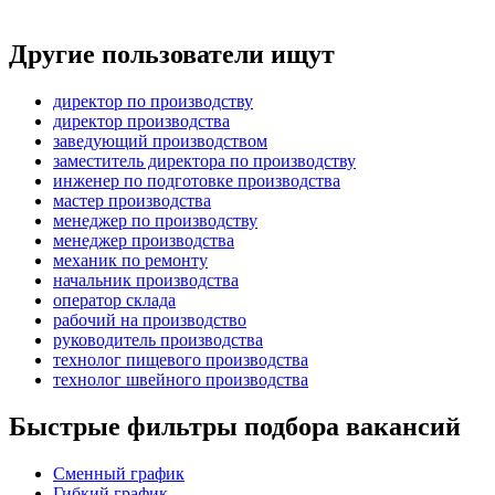
Другие пользователи ищут
директор по производству
директор производства
заведующий производством
заместитель директора по производству
инженер по подготовке производства
мастер производства
менеджер по производству
менеджер производства
механик по ремонту
начальник производства
оператор склада
рабочий на производство
руководитель производства
технолог пищевого производства
технолог швейного производства
Быстрые фильтры подбора вакансий
Сменный график
Гибкий график