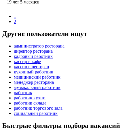
19
лет
5
месяцев
1
2
Другие пользователи ищут
администратор ресторана
директор ресторана
кадровый работник
кассир в кафе
кассир в ресторан
кухонный работник
медицинский работник
менеджер ресторана
музыкальный работник
работник
работник кухни
работник склада
работник торгового зала
социальный работник
Быстрые фильтры подбора вакансий