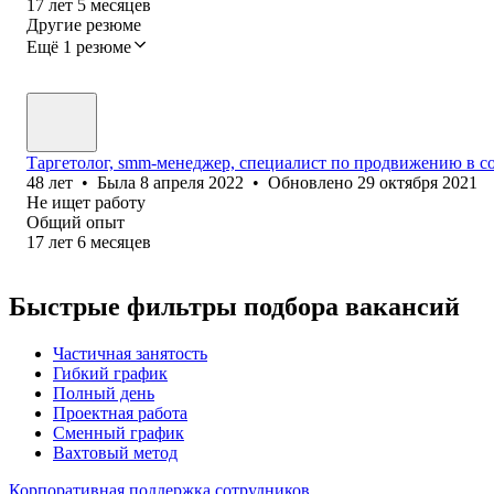
17
лет
5
месяцев
Другие резюме
Ещё 1 резюме
Таргетолог, smm-менеджер, специалист по продвижению в с
48
лет
•
Была
8 апреля 2022
•
Обновлено
29 октября 2021
Не ищет работу
Общий опыт
17
лет
6
месяцев
Быстрые фильтры подбора вакансий
Частичная занятость
Гибкий график
Полный день
Проектная работа
Сменный график
Вахтовый метод
Корпоративная поддержка сотрудников