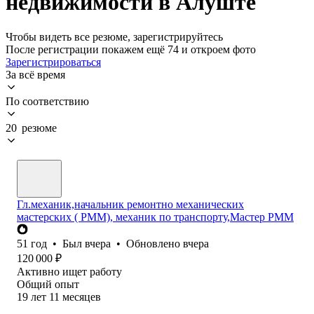
недвижимости в Алуште
Чтобы видеть все резюме, зарегистрируйтесь
После регистрации покажем ещё 74 и откроем фото
Зарегистрироваться
За всё время
По соответствию
20 резюме
Гл.механик,начальник ремонтно механических
мастерских ( РММ), механик по транспорту,Мастер РММ
51
год
•
Был
вчера
•
Обновлено
вчера
120 000
₽
Активно ищет работу
Общий опыт
19
лет
11
месяцев