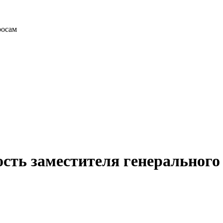
росам
ость заместителя генеральног