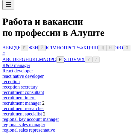
Работа и вакансии
по профессии в Алуште
А
Б
В
Г
Д
Е
Ж
З
И
К
Л
М
Н
О
П
Р
С
Т
У
Ф
Х
Ц
Ч
Ш
Э
Ю
Ё
Й
Щ
Ы
Я
#
A
B
C
D
E
F
G
H
I
J
K
L
M
N
O
P
Q
S
T
U
V
W
X
R
Y
Z
R&D manager
React developer
react native developer
reception
reception secretary
recruitment consultant
recruitment intern
recruitment manager
2
recruitment researcher
recruitment specialist
2
regional key account manager
regional sales manager
regional sales representative