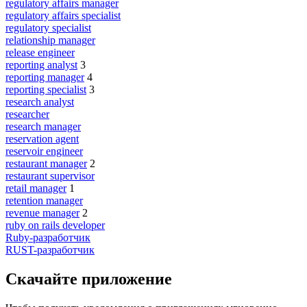
regulatory affairs manager
regulatory affairs specialist
regulatory specialist
relationship manager
release engineer
reporting analyst
3
reporting manager
4
reporting specialist
3
research analyst
researcher
research manager
reservation agent
reservoir engineer
restaurant manager
2
restaurant supervisor
retail manager
1
retention manager
revenue manager
2
ruby on rails developer
Ruby-разработчик
RUST-разработчик
Скачайте приложение