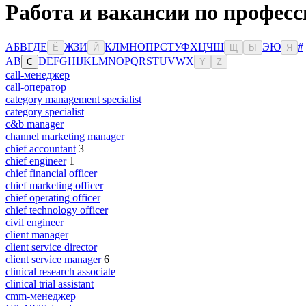
Работа и вакансии по профес
А
Б
В
Г
Д
Е
Ж
З
И
К
Л
М
Н
О
П
Р
С
Т
У
Ф
Х
Ц
Ч
Ш
Э
Ю
#
Ё
Й
Щ
Ы
Я
A
B
D
E
F
G
H
I
J
K
L
M
N
O
P
Q
R
S
T
U
V
W
X
C
Y
Z
call-менеджер
call-оператор
category management specialist
category specialist
c&b manager
channel marketing manager
chief accountant
3
chief engineer
1
chief financial officer
chief marketing officer
chief operating officer
chief technology officer
civil engineer
client manager
client service director
client service manager
6
clinical research associate
clinical trial assistant
cmm-менеджер