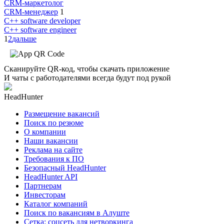
CRM-маркетолог
CRM-менеджер
1
C++ software developer
C++ software engineer
1
2
дальше
Сканируйте QR-код, чтобы скачать приложение
И чаты с работодателями всегда будут под рукой
HeadHunter
Размещение вакансий
Поиск по резюме
О компании
Наши вакансии
Реклама на сайте
Требования к ПО
Безопасный HeadHunter
HeadHunter API
Партнерам
Инвесторам
Каталог компаний
Поиск по вакансиям в Алуште
Сетка: соцсеть для нетворкинга