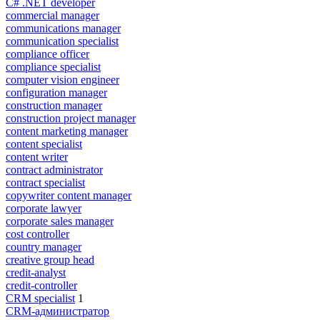
C# .NET developer
commercial manager
communications manager
communication specialist
compliance officer
compliance specialist
computer vision engineer
configuration manager
construction manager
construction project manager
content marketing manager
content specialist
content writer
contract administrator
contract specialist
copywriter content manager
corporate lawyer
corporate sales manager
cost controller
country manager
creative group head
credit-analyst
credit-controller
CRM specialist
1
CRM-администратор