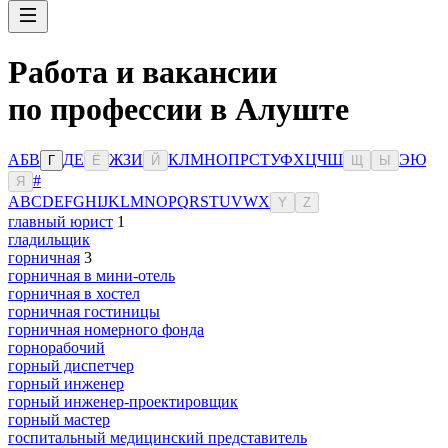
Работа и вакансии
по профессии в Алуште
А
Б
В
Д
Е
Ж
З
И
К
Л
М
Н
О
П
Р
С
Т
У
Ф
Х
Ц
Ч
Ш
Э
Ю
Г
Ё
Й
Щ
Ы
#
Я
A
B
C
D
E
F
G
H
I
J
K
L
M
N
O
P
Q
R
S
T
U
V
W
X
Y
Z
главный юрист
1
гладильщик
горничная
3
горничная в мини-отель
горничная в хостел
горничная гостиницы
горничная номерного фонда
горнорабочий
горный диспетчер
горный инженер
горный инженер-проектировщик
горный мастер
госпитальный медицинский представитель