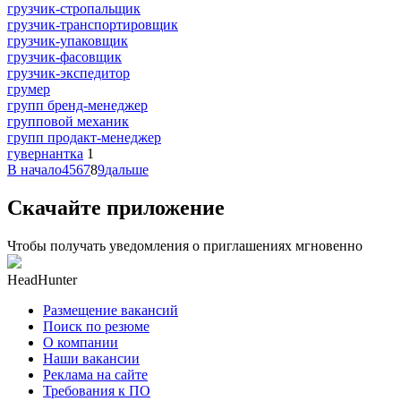
грузчик-стропальщик
грузчик-транспортировщик
грузчик-упаковщик
грузчик-фасовщик
грузчик-экспедитор
грумер
групп бренд-менеджер
групповой механик
групп продакт-менеджер
гувернантка
1
В начало
4
5
6
7
8
9
дальше
Скачайте приложение
Чтобы получать уведомления о приглашениях мгновенно
HeadHunter
Размещение вакансий
Поиск по резюме
О компании
Наши вакансии
Реклама на сайте
Требования к ПО