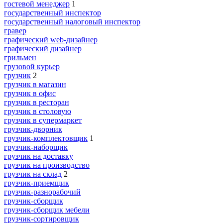
гостевой менеджер
1
государственный инспектор
государственный налоговый инспектор
гравер
графический web-дизайнер
графический дизайнер
грильмен
грузовой курьер
грузчик
2
грузчик в магазин
грузчик в офис
грузчик в ресторан
грузчик в столовую
грузчик в супермаркет
грузчик-дворник
грузчик-комплектовщик
1
грузчик-наборщик
грузчик на доставку
грузчик на производство
грузчик на склад
2
грузчик-приемщик
грузчик-разнорабочий
грузчик-сборщик
грузчик-сборщик мебели
грузчик-сортировщик