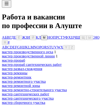
Работа и вакансии
по профессии в Алуште
А
Б
В
Г
Д
Е
Ж
З
И
К
Л
Н
О
П
Р
С
Т
У
Ф
Х
Ц
Ч
Ш
Э
Ю
Ё
Й
М
Щ
Ы
#
Я
A
B
C
D
E
F
G
H
I
J
K
L
M
N
O
P
Q
R
S
T
U
V
W
X
Y
Z
мастер производственного цеха
1
мастер производственной линии
1
мастер-прораб
мастер-прораб сантехнических работ
мастер развал-схождения
мастер ремзоны
мастер-ремонтник
мастер ремонтного участка
мастер ремонтной зоны
мастер ремонтно-строительного участка
мастер сантехнических работ
мастер сантехнического участка
мастер сборочного участка