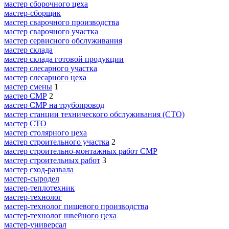
мастер сборочного цеха
мастер-сборщик
мастер сварочного производства
мастер сварочного участка
мастер сервисного обслуживания
мастер склада
мастер склада готовой продукции
мастер слесарного участка
мастер слесарного цеха
мастер смены
1
мастер СМР
2
мастер СМР на трубопровод
мастер станции технического обслуживания (СТО)
мастер СТО
мастер столярного цеха
мастер строительного участка
2
мастер строительно-монтажных работ СМР
мастер строительных работ
3
мастер сход-развала
мастер-сыродел
мастер-теплотехник
мастер-технолог
мастер-технолог пищевого производства
мастер-технолог швейного цеха
мастер-универсал