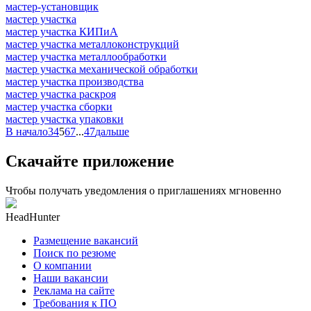
мастер-установщик
мастер участка
мастер участка КИПиА
мастер участка металлоконструкций
мастер участка металлообработки
мастер участка механической обработки
мастер участка производства
мастер участка раскроя
мастер участка сборки
мастер участка упаковки
В начало
3
4
5
6
7
...
47
дальше
Скачайте приложение
Чтобы получать уведомления о приглашениях мгновенно
HeadHunter
Размещение вакансий
Поиск по резюме
О компании
Наши вакансии
Реклама на сайте
Требования к ПО