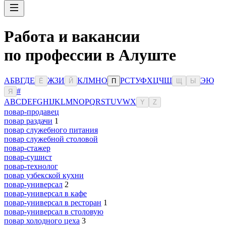
Работа и вакансии
по профессии в Алуште
А
Б
В
Г
Д
Е
Ж
З
И
К
Л
М
Н
О
Р
С
Т
У
Ф
Х
Ц
Ч
Ш
Э
Ю
Ё
Й
П
Щ
Ы
#
Я
A
B
C
D
E
F
G
H
I
J
K
L
M
N
O
P
Q
R
S
T
U
V
W
X
Y
Z
повар-продавец
повар раздачи
1
повар служебного питания
повар служебной столовой
повар-стажер
повар-сушист
повар-технолог
повар узбекской кухни
повар-универсал
2
повар-универсал в кафе
повар-универсал в ресторан
1
повар-универсал в столовую
повар холодного цеха
3