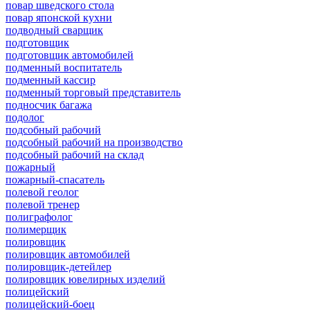
повар шведского стола
повар японской кухни
подводный сварщик
подготовщик
подготовщик автомобилей
подменный воспитатель
подменный кассир
подменный торговый представитель
подносчик багажа
подолог
подсобный рабочий
подсобный рабочий на производство
подсобный рабочий на склад
пожарный
пожарный-спасатель
полевой геолог
полевой тренер
полиграфолог
полимерщик
полировщик
полировщик автомобилей
полировщик-детейлер
полировщик ювелирных изделий
полицейский
полицейский-боец