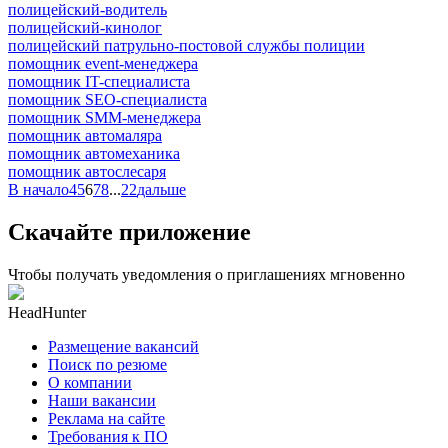
полицейский-водитель
полицейский-кинолог
полицейский патрульно-постовой службы полиции
помощник event-менеджера
помощник IT-специалиста
помощник SEO-специалиста
помощник SMM-менеджера
помощник автомаляра
помощник автомеханика
помощник автослесаря
В начало
4
5
6
7
8
...
22
дальше
Скачайте приложение
Чтобы получать уведомления о приглашениях мгновенно
HeadHunter
Размещение вакансий
Поиск по резюме
О компании
Наши вакансии
Реклама на сайте
Требования к ПО