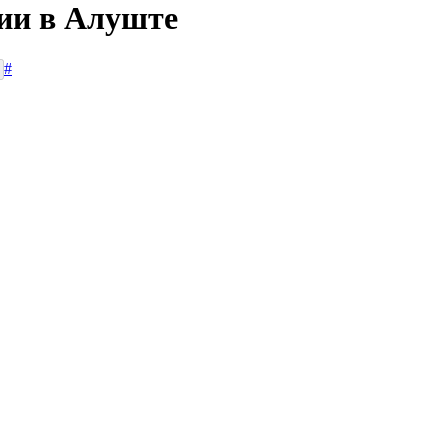
сии в Алуште
#