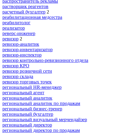
распространитель рекламы
растворщик реагентов
расчетный бухгалтер
2
реабилитационная медсестра
реабилитолог
реализатор
реверс-инженер
ревизор
2
ревизор-аналитик
ревизор-инвентаризатор
ревизор-инспектор
ревизор контрольно-ревизионного отдела
ревизор КРО
ревизор розничной сети
ревизор склада
ревизор торговых точек
региональный HR-менеджер
региональный агент
региональный аналитик
региональный аналитик по продажам
региональный бизнес-тренер
региональный бухгалтер
региональный визуальный мерчендайзер
региональный директор
региональный директор по продажам