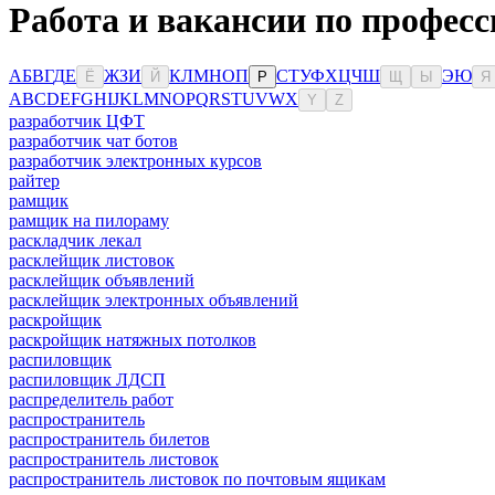
Работа и вакансии по профес
А
Б
В
Г
Д
Е
Ж
З
И
К
Л
М
Н
О
П
С
Т
У
Ф
Х
Ц
Ч
Ш
Э
Ю
Ё
Й
Р
Щ
Ы
Я
A
B
C
D
E
F
G
H
I
J
K
L
M
N
O
P
Q
R
S
T
U
V
W
X
Y
Z
разработчик ЦФТ
разработчик чат ботов
разработчик электронных курсов
райтер
рамщик
рамщик на пилораму
раскладчик лекал
расклейщик листовок
расклейщик объявлений
расклейщик электронных объявлений
раскройщик
раскройщик натяжных потолков
распиловщик
распиловщик ЛДСП
распределитель работ
распространитель
распространитель билетов
распространитель листовок
распространитель листовок по почтовым ящикам