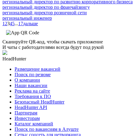
региональный директор по развитию корпоративного бизнеса
региональный директор по франчайзингу
региональный директор розничной сети
региональный инженер
1
2
3
4
5
...
17
дальше
Сканируйте QR-код, чтобы скачать приложение
И чаты с работодателями всегда будут под рукой
HeadHunter
Размещение вакансий
Поиск по резюме
О компании
Наши вакансии
Реклама на сайте
Требования к ПО
Безопасный HeadHunter
HeadHunter API
Партнерам
Инвесторам
Каталог компаний
Поиск по вакансиям в Алуште
Сетка: соцсеть для нетворкинга